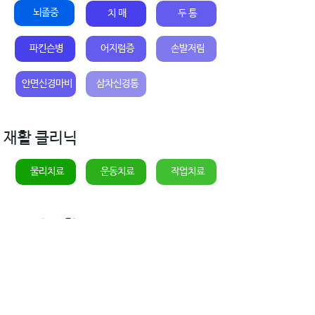
뇌졸중
치 매
두 통
어지럼증
파킨슨병
손발저림
안면신경마비
삼차신경통
재활 클리닉
물리치료
운동치료
작업치료
노인성 질환
고혈압
당뇨병
섬유조직염
오십견
근막통증 증후군