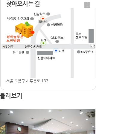
찾아오시는 길
© NAVER Corp.
/
OpenStreetMap
/SPOT
/인천
광역시
/국토지리정보원
/국토교통부/경찰청(UTIS)
/다울지오인포
더보기
400m
서울 도봉구 시루봉로 137
둘러보기