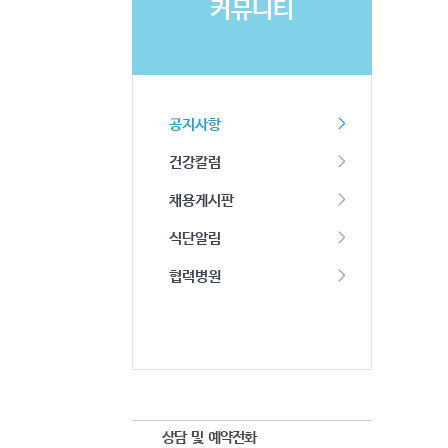
커뮤니티
공지사항
건강칼럼
채용게시판
식단알림
협력병원
상담 및 예약전화