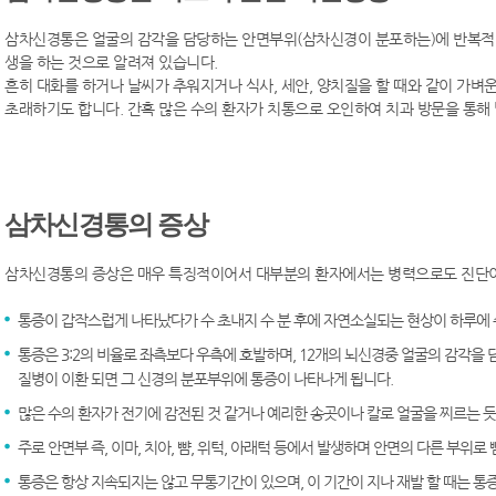
삼차신경통은 얼굴의 감각을 담당하는 안면부위(삼차신경이 분포하는)에 반복적인 
생을 하는 것으로 알려져 있습니다.
흔히 대화를 하거나 날씨가 추워지거나 식사, 세안, 양치질을 할 때와 같이 가
초래하기도 합니다. 간혹 많은 수의 환자가 치통으로 오인하여 치과 방문을 통해 
삼차신경통의 증상
삼차신경통의 증상은 매우 특징적이어서 대부분의 환자에서는 병력으로도 진단이
통증이 갑작스럽게 나타났다가 수 초내지 수 분 후에 자연소실되는 현상이 하루에
통증은 3:2의 비율로 좌측보다 우측에 호발하며, 12개의 뇌신경중 얼굴의 감각을 
질병이 이환 되면 그 신경의 분포부위에 통증이 나타나게 됩니다.
많은 수의 환자가 전기에 감전된 것 같거나 예리한 송곳이나 칼로 얼굴을 찌르는 
주로 안면부 즉, 이마, 치아, 뺨, 위턱, 아래턱 등에서 발생하며 안면의 다른 부위로
통증은 항상 지속되지는 않고 무통기간이 있으며, 이 기간이 지나 재발 할 때는 통