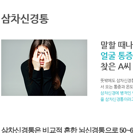
삼차신경통
말할 때나
얼굴 통증
찾은 A씨
뜻밖에도 삼차신경통
서 오는 통증과 온
삼차신경에 병적인 
을 삼차신경통이라고
삼차신경통은 비교적 흔한 뇌신경통으로 50~6