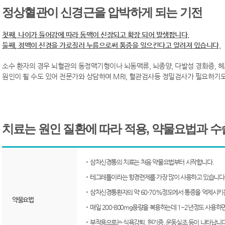
정상혈관이 신경근을 압박하게 되는 기전
첫째, 나이가 들어감에 따라 동맥이 신장되고 확장 되어 발생합니다.
둘째, 정맥이 신경을 가로질러 누름으로써 통증을 일으킨다고 알려져 있습니다.
소수 환자의 경우 뇌혈관의 동정맥기형이나 뇌동맥류, 뇌종양, 다발성 경화증, 헤
원인이 될 수도 있어 전문가와 상담하여 MRI, 혈관검사등 정밀검사가 필요하기도
치료는 원인 질환에 따라 적용, 약물요법과 수
삼차신경통의 치료는 처음 약물요법부터 시작합니다.
테그레톨이라는 항경련제를 가장 많이 사용하고 있습니다
삼차신경통환자의 약 60-70%정도에서 통증을 억제시키
약물요법
매일 200-800mg용량을 복용하는데 1~2년정도 사용
부작용으로는 식욕감퇴, 현기증, 운동실조 등이 나타납니다