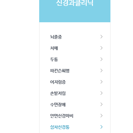
신경과클리닉
뇌졸중
치매
두통
파킨슨씨병
어지럼증
손발저림
수면장애
안면신경마비
삼차신경통