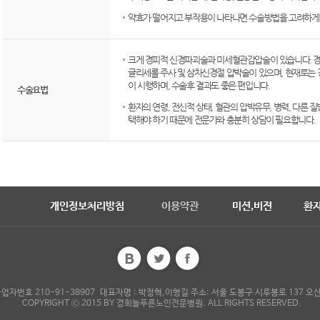
약효가 떨어지고 부작용이 나타나면 수술방법을 고려하게 
크게 경피적 신경파괴술과 미세혈관감압술이 있습니다. 
글리세롤 주사 및 삼차신경절 압박술이 있으며, 현재로는
이 시행하며, 수술후 결과도 좋은 편입니다.
수술요법
환자의 연령, 전신적 상태, 혈관의 압박유무, 병력, 다른 
택해야 하기 때문에 전문가와 충분히 상담이 필요합니다.
미션,비젼
환자
개인정보처리방침
이용약관
 210-91-38907 대표자명 : 박정혁,이형길 주소: 서울 도봉구 시루봉로 137 오산빌딩, Te
COPYRIGHT ⓒ 2015 BY 경희늘푸른노인전문병원. ALL RIGHTS RESERVED.