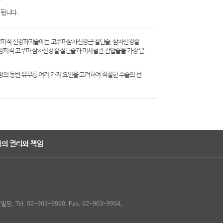
됩니다.
경피적 신경파괴술에는 고주파삼차신경근 절단술, 삼차신경절
 경피적 고주파 삼차신경절 절단술과 미세혈관 감압술을 가장 많
질병의 동반 유무등 여러 가지 요인을 고려하여 적절한 수술의 선
의 권리와 책임
l. 02-903-9920, Fax. 02-903-9904,