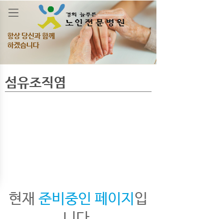
항상 당신과 함께
하겠습니다
섬유조직염
현재
준비중인 페이지
입
니다.